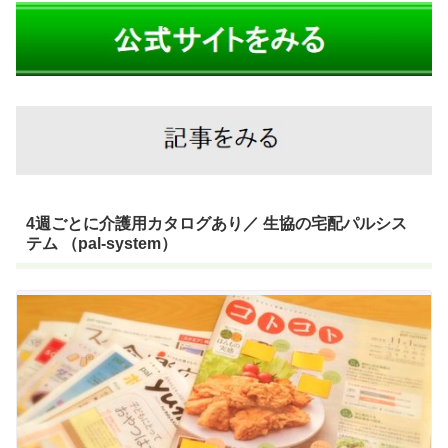
4週ごとに介護用カタログあり／ 生協の宅配パルシス
テム （pal-system）