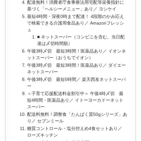
配達無料！消費者庁食事療法用宅配等栄養指針に
基づく「ヘルシーメニュー」あり／ ヨシケイ
最短4時間・深夜0時まで配達！ 4段階のかみ応え
で検索できる介護用食品あり／ Amazonフレッシ
ュ
■ ネットスーパー（コンビニを含む。当日配
達は〆切時間順）
午後3時〆切 最短3時間！医薬品あり／ イオンネ
ットスーパー（おうちでイオン）
午後3時〆切 最短3時間！医薬品あり／ ダイエー
ネットスーパー
午後3時〆切 最短5時間／ 楽天西友ネットスーパ
ー
＜子育て応援配送料金割引中＞ 午後4時〆切 最
短4時間・医薬品あり／ イトーヨーカドーネット
スーパー
配送料無料！調整食「たんぱく質50gシリーズ」あ
り／ セブンミール
糖質コントロール・塩分控えめ4食セットあり／
ローズキッチン