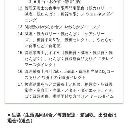
■ 弁当・おかず・惣菜宅配
管理栄養士の食事制限専門宅配食（低カロリー・
減塩・低たんぱく・糖質制限）／ ウェルネスダイ
ニング
3段階のやわらか食／ やわらかダイニング
減塩・低カロリー・低たんぱく「ケアシリー
ズ」、糖質平均5.7g「低糖セレクト」、やわらか
い食事など／食宅便
管理栄養士おすすめ（低糖質・減塩・低脂質・低
たんぱく）、たんぱく質調整食品あり／ ニチレイ
フーズダイレクト
管理栄養士設計250kcal基準・食塩相当量2.0gコー
スあり／ ワタミの宅食ダイレクト
検査結果をもとに栄養士と相談。糖尿病・脂質異
常症・高血圧・痛風・メタボ・ダイエット、たん
ぱく質調整食、咀嚼困難な方向け／ ミールタイム
■ 生協（生活協同組合／毎週配達・箱回収。出資金は
退会時返金）