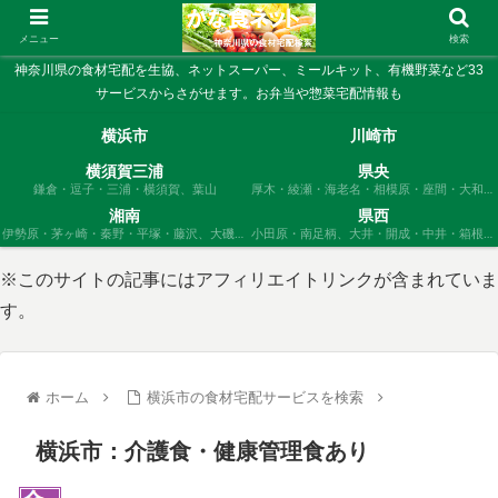
メニュー
検索
神奈川県の食材宅配を生協、ネットスーパー、ミールキット、有機野菜など33
サービスからさがせます。お弁当や惣菜宅配情報も
横浜市
川崎市
横須賀三浦
県央
鎌倉・逗子・三浦・横須賀、葉山
厚木・綾瀬・海老名・相模原・座間・大和、
愛川、清川
湘南
県西
伊勢原・茅ヶ崎・秦野・平塚・藤沢、大磯・
小田原・南足柄、大井・開成・中井・箱根・
寒川・二宮
松田・真鶴・山北・湯河原
※このサイトの記事にはアフィリエイトリンクが含まれていま
す。
ホーム
横浜市の食材宅配サービスを検索
横浜市：介護食・健康管理食あり