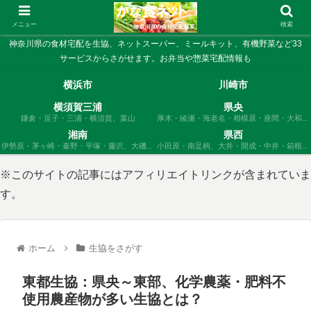
メニュー
検索
神奈川県の食材宅配を生協、ネットスーパー、ミールキット、有機野菜など33
サービスからさがせます。お弁当や惣菜宅配情報も
横浜市
川崎市
横須賀三浦
県央
鎌倉・逗子・三浦・横須賀、葉山
厚木・綾瀬・海老名・相模原・座間・大和、
愛川、清川
湘南
県西
伊勢原・茅ヶ崎・秦野・平塚・藤沢、大磯・
小田原・南足柄、大井・開成・中井・箱根・
寒川・二宮
松田・真鶴・山北・湯河原
※このサイトの記事にはアフィリエイトリンクが含まれていま
す。
ホーム
生協をさがす
東都生協：県央～東部、化学農薬・肥料不
使用農産物が多い生協とは？