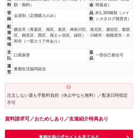
料
額・無料）
金
時返金）
登
品
約1,300種類（メイ
会員制（定期購入のみ）
録
数
ンカタログ雑貨含）
配
横浜市（青葉区、旭区、泉区、神奈川区、港北区、瀬谷区、都筑
達
区、鶴見区、西区、保土ヶ谷区、緑区）・川崎市・相模原市・大
地
和市（一部エリア外あり）
域
支
返
口座振替
一部自己都合可
払
品
運
東都生活協同組合
営
注文しない週も手数料負担（休止中なら無料）／配達日時指定
不可
資料請求可／おためしあり／友達紹介特典あり
東都生協公式サイトを見てみる