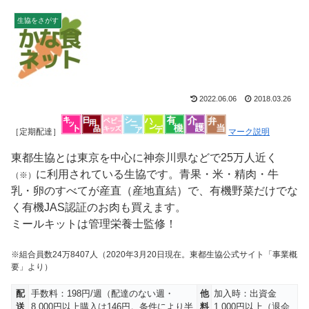
生協をさがす
2022.06.06
2018.03.26
［定期配達］
マーク説明
東都生協とは東京を中心に神奈川県などで25万人近く
に利用されている生協です。青果・米・精肉・牛
（※）
乳・卵のすべてが産直（産地直結）で、有機野菜だけでな
く有機JAS認証のお肉も買えます。
ミールキットは管理栄養士監修！
※組合員数24万8407人（2020年3月20日現在。東都生協公式サイト「事業概
要」より）
配
手数料：198円/週（配達のない週・
他
加入時：出資金
送
8,000円以上購入は146円。条件により半
料
1,000円以上（退会