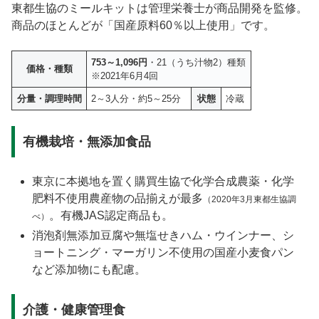
東都生協のミールキットは管理栄養士が商品開発を監修。
商品のほとんどが「国産原料60％以上使用」です。
753～1,096円
・21（うち汁物2）種類
価格・種類
※2021年6月4回
分量・調理時間
2～3人分・約5～25分
状態
冷蔵
有機栽培・無添加食品
東京に本拠地を置く購買生協で化学合成農薬・化学
肥料不使用農産物の品揃えが最多
（2020年3月東都生協調
。有機JAS認定商品も。
べ）
消泡剤無添加豆腐や無塩せきハム・ウインナー、シ
ョートニング・マーガリン不使用の国産小麦食パン
など添加物にも配慮。
介護・健康管理食