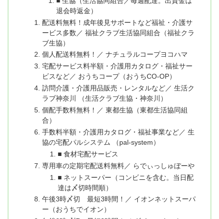
■ 生協（生活協同組合／毎週配達。出資金は
退会時返金）
配送料無料！成年後見サポートなど福祉・介護サ
ービス多数／ 福祉クラブ生活協同組合（福祉クラ
ブ生協）
個人配送料無料！／ ナチュラルコープヨコハマ
宅配サービス料半額・介護用カタログ・福祉サー
ビスなど／ おうちコープ（おうちCO-OP）
訪問介護・介護用品販売・レンタルなど／ 生活ク
ラブ神奈川 （生活クラブ生協・神奈川）
個配手数料無料！／ 東都生協（東都生活協同組
合）
手数料半額・介護用カタログ・福祉事業など／ 生
協の宅配パルシステム （pal-system）
■ 食材宅配サービス
専用車の定期宅配送料無料／ らでぃっしゅぼーや
■ ネットスーパー（コンビニを含む。当日配
達は〆切時間順）
午後3時〆切 最短3時間！／ イオンネットスーパ
ー（おうちでイオン）