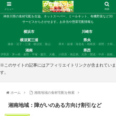
メニュー
検索
神奈川県の食材宅配を生協、ネットスーパー、ミールキット、有機野菜など33
サービスからさがせます。お弁当や惣菜宅配情報も
横浜市
川崎市
横須賀三浦
県央
鎌倉・逗子・三浦・横須賀、葉山
厚木・綾瀬・海老名・相模原・座間・大和、
愛川、清川
湘南
県西
伊勢原・茅ヶ崎・秦野・平塚・藤沢、大磯・
小田原・南足柄、大井・開成・中井・箱根・
寒川・二宮
松田・真鶴・山北・湯河原
※このサイトの記事にはアフィリエイトリンクが含まれていま
す。
ホーム
湘南地域の食材宅配を検索
湘南地域：障がいのある方向け割引など