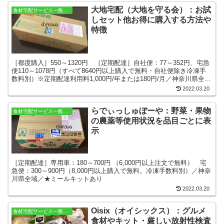
大地宅配（大地を守る会）：お試
食材宅配サービス一般をさがす
しセット他お得に購入する方法や
特徴
［都度購入］550～1320円 ［定期配達］自社便：77～352円、宅急
便110～1078円（すべて8640円以上購入で無料・自社便除き冷凍手
数料別）※定期配達利用料1,000円/年または180円/月／神奈川県全域
／★ミールキットあり
2022.03.20
らでぃっしゅぼーや：野菜・果物
食材宅配サービス一般をさがす
の農薬等使用状況を品目ごとに表
示
［定期配達］専用車：180～700円 （6,000円以上注文で無料） 宅
急便：300～900円（8,000円以上購入で無料。冷凍手数料別）／神奈
川県全域／★ミールキットあり
2022.03.20
Oisix（オイシックス）：グルメ
食材宅配サービス一般をさがす
食材やキット・厳しい放射性検査