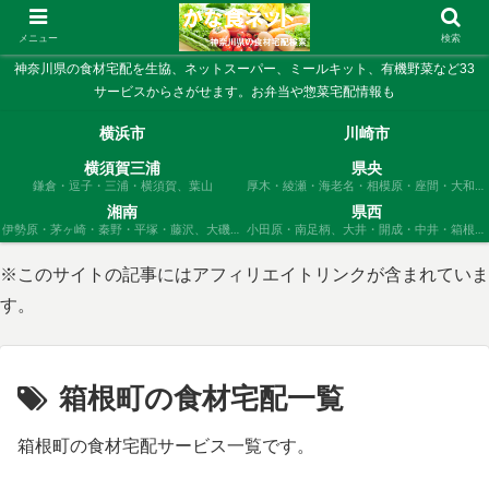
メニュー
検索
神奈川県の食材宅配を生協、ネットスーパー、ミールキット、有機野菜など33
サービスからさがせます。お弁当や惣菜宅配情報も
横浜市
川崎市
横須賀三浦
県央
鎌倉・逗子・三浦・横須賀、葉山
厚木・綾瀬・海老名・相模原・座間・大和、
愛川、清川
湘南
県西
伊勢原・茅ヶ崎・秦野・平塚・藤沢、大磯・
小田原・南足柄、大井・開成・中井・箱根・
寒川・二宮
松田・真鶴・山北・湯河原
※このサイトの記事にはアフィリエイトリンクが含まれていま
す。
箱根町の食材宅配一覧
箱根町の食材宅配サービス一覧です。