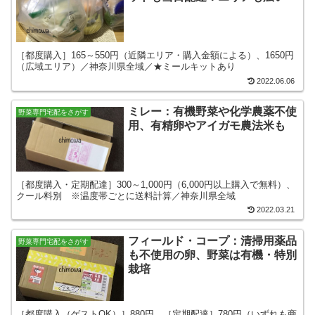
［都度購入］165～550円（近隣エリア・購入金額による）、1650円
（広域エリア）／神奈川県全域／★ミールキットあり
2022.06.06
ミレー：有機野菜や化学農薬不使
野菜専門宅配をさがす
用、有精卵やアイガモ農法米も
［都度購入・定期配達］300～1,000円（6,000円以上購入で無料）、
クール料別 ※温度帯ごとに送料計算／神奈川県全域
2022.03.21
フィールド・コープ：清掃用薬品
野菜専門宅配をさがす
も不使用の卵、野菜は有機・特別
栽培
［都度購入（ゲストOK）］880円 ［定期配達］780円（いずれも商