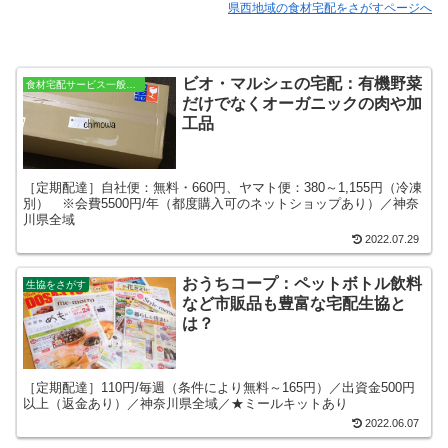
県西地域の食材宅配をさがすページへ
ビオ・マルシェの宅配：有機野菜
食材宅配サービス一般をさがす
だけでなくオーガニックの肉や加
工品
［定期配達］自社便：無料・660円、ヤマト便：380～1,155円（冷凍
別） ※会費5500円/年（都度購入可のネットショップあり）／神奈
川県全域
2022.07.29
おうちコープ：ペットボトル飲料
生協をさがす
など市販品も豊富な宅配生協と
は？
［定期配達］110円/毎週（条件により無料～165円）／出資金500円
以上（返金あり）／神奈川県全域／★ミールキットあり
2022.06.07