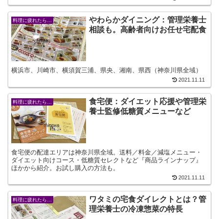
やわらかダイニング：管理栄養士
料理に疲れたら…
相談も。高齢者向けお任せ宅配食
横浜市、川崎市、横須賀三浦、県央、湘南、県西（神奈川県全域）
2021.11.11
食宅便：ダイエット応援や管理栄
料理に疲れたら…
養士監修低糖質メニューなど
食宅便の配達エリアは神奈川県全域。送料／料金／減塩メニュー・
ダイエット向けコース・低糖質セレクトなど『商品ラインナップ』
ほかから紹介。お試し購入の方法も。
2021.11.11
ワタミの宅食ダイレクトとは？管
料理に疲れたら…
理栄養士の冷凍惣菜の特長