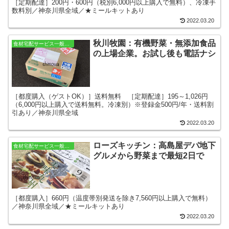
［定期配達］200円・600円（税別6,000円以上購入で無料）、冷凍手
数料別／神奈川県全域／★ミールキットあり
2022.03.20
秋川牧園：有機野菜・無添加食品
食材宅配サービス一般をさがす
の上場企業。お試し後も電話ナシ
［都度購入（ゲストOK）］送料無料 ［定期配達］195～1,026円
（6,000円以上購入で送料無料。冷凍別）※登録金500円/年・送料割
引あり／神奈川県全域
2022.03.20
ローズキッチン：高島屋デパ地下
食材宅配サービス一般をさがす
グルメから野菜まで最短2日で
［都度購入］660円（温度帯別発送を除き7,560円以上購入で無料）
／神奈川県全域／★ミールキットあり
2022.03.20