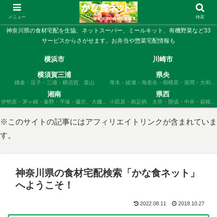
メニュー
検索
神奈川県の食材宅配を生協、ネットスーパー、ミールキット、有機野菜など33
サービスからさがせます。お弁当や惣菜宅配情報も
横浜市
川崎市
横須賀三浦
県央
鎌倉・逗子・三浦・横須賀、葉山
厚木・綾瀬・海老名・相模原・座間・大和、
愛川、清川
湘南
県西
伊勢原・茅ヶ崎・秦野・平塚・藤沢、大磯・
小田原・南足柄、大井・開成・中井・箱根・
寒川・二宮
松田・真鶴・山北・湯河原
※このサイトの記事にはアフィリエイトリンクが含まれていま
す。
神奈川県の食材宅配検索「かな食ネット」
へようこそ！
2022.08.11
2018.10.27