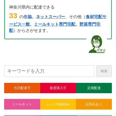
神奈川県内に配達できる
33
の
生協
、
ネットスーパー
、その他（
食材宅配サ
ービス一般
、
ミールキット専門宅配
、
野菜専門宅
配
）からさがせます。
検索
当日配達可
都度購入可
定期配達
ミールキット
set
日用品あり
レシピ付食材